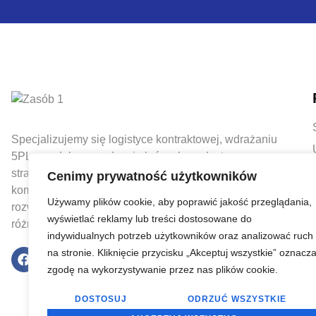
Specjalizujemy się logistyce kontraktowej, wdrażaniu
5PL - modelu zarządzania łańcuchem dostaw oraz w
strategicznym doradztwie biznesowym, oferując
Cenimy prywatność użytkowników
kompleksowe rozwiązania wspierające zrównoważony
Używamy plików cookie, aby poprawić jakość przeglądania,
rozwój i optymalizację procesów w przedsiębiorstwach
wyświetlać reklamy lub treści dostosowane do
różnych branż.
indywidualnych potrzeb użytkowników oraz analizować ruch
na stronie. Kliknięcie przycisku „Akceptuj wszystkie” oznacz
zgodę na wykorzystywanie przez nas plików cookie.
DOSTOSUJ
ODRZUĆ WSZYSTKIE