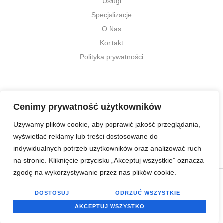
Usługi
Specjalizacje
O Nas
Kontakt
Polityka prywatności
Informacje kontaktowe
Cenimy prywatność użytkowników
kontakt@nlslogistic.pl
Używamy plików cookie, aby poprawić jakość przeglądania,
+48 668 744 214
wyświetlać reklamy lub treści dostosowane do
indywidualnych potrzeb użytkowników oraz analizować ruch
na stronie. Kliknięcie przycisku „Akceptuj wszystkie” oznacza
zgodę na wykorzystywanie przez nas plików cookie.
Copyright © 2025 New Logistic Solution & Consulting | Wszystkie prawa zastrzeżone
English
DOSTOSUJ
ODRZUĆ WSZYSTKIE
AKCEPTUJ WSZYSTKO
Realizacja: OptiWeb.pl
Polish